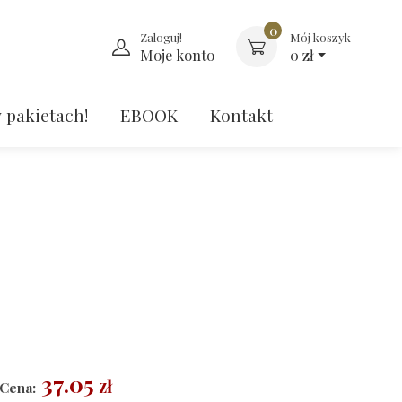
0
Zaloguj!
Mój koszyk
Moje konto
0
zł
 pakietach!
EBOOK
Kontakt
37.05
zł
Cena: