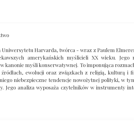
ztwo
owca Uniwersytetu Harvarda, twórca - wraz z Paulem Elm
kawszych amerykańskich myślicieli XX wieku. Jego na
 w kanonie myśli konserwatywnej. To imponująca rozmac
ródłach, ewolucji oraz związkach z religią, kulturą i fil
iego niebezpieczne tendencje nowożytnej polityki, w t
iły. Jego analiza wyposaża czytelników w instrumenty in