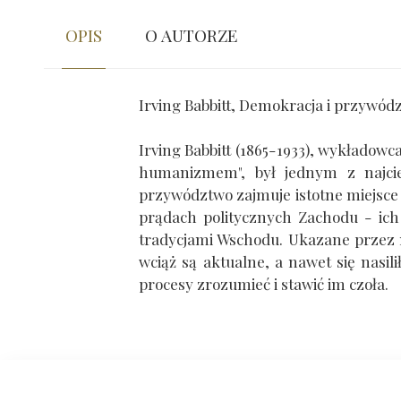
OPIS
O AUTORZE
Irving Babbitt, Demokracja i przywód
Irving Babbitt (1865-1933), wykład
humanizmem", był jednym z najcie
przywództwo zajmuje istotne miejsce
prądach politycznych Zachodu - ich ź
tradycjami Wschodu. Ukazane przez n
wciąż są aktualne, a nawet się nasil
procesy zrozumieć i stawić im czoła.