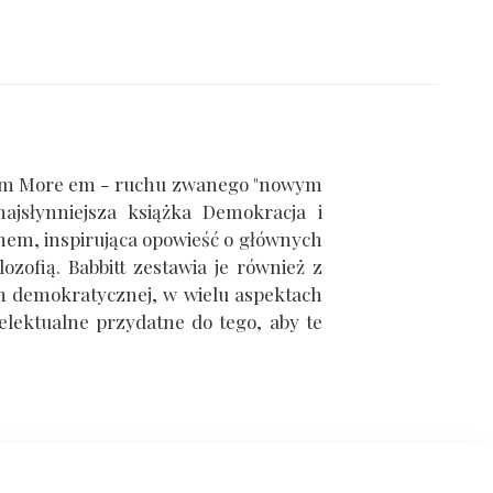
erem More em - ruchu zwanego "nowym
jsłynniejsza książka Demokracja i
hem, inspirująca opowieść o głównych
ozofią. Babbitt zestawia je również z
ym demokratycznej, w wielu aspektach
telektualne przydatne do tego, aby te