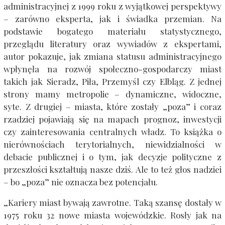
administracyjnej z 1999 roku z wyjątkowej perspektywy
– zarówno eksperta, jak i świadka przemian. Na
podstawie bogatego materiału statystycznego,
przeglądu literatury oraz wywiadów z ekspertami,
autor pokazuje, jak zmiana statusu administracyjnego
wpłynęła na rozwój społeczno-gospodarczy miast
takich jak Sieradz, Piła, Przemyśl czy Elbląg. Z jednej
strony mamy metropolie – dynamiczne, widoczne,
syte. Z drugiej – miasta, które zostały „poza” i coraz
rzadziej pojawiają się na mapach prognoz, inwestycji
czy zainteresowania centralnych władz. To książka o
nierównościach terytorialnych, niewidzialności w
debacie publicznej i o tym, jak decyzje polityczne z
przeszłości kształtują nasze dziś. Ale to też głos nadziei
– bo „poza” nie oznacza bez potencjału.
„Kariery miast bywają zawrotne. Taką szansę dostały w
1975 roku 32 nowe miasta wojewódzkie. Rosły jak na