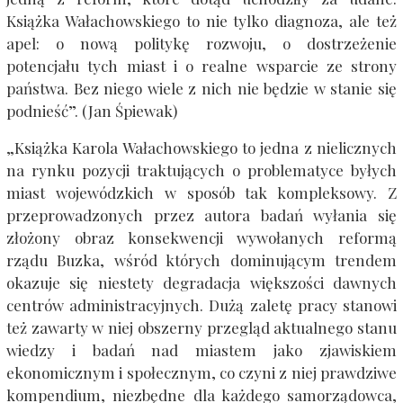
Książka Wałachowskiego to nie tylko diagnoza, ale też
apel: o nową politykę rozwoju, o dostrzeżenie
potencjału tych miast i o realne wsparcie ze strony
państwa. Bez niego wiele z nich nie będzie w stanie się
podnieść”. (Jan Śpiewak)
„Książka Karola Wałachowskiego to jedna z nielicznych
na rynku pozycji traktujących o problematyce byłych
miast wojewódzkich w sposób tak kompleksowy. Z
przeprowadzonych przez autora badań wyłania się
złożony obraz konsekwencji wywołanych reformą
rządu Buzka, wśród których dominującym trendem
okazuje się niestety degradacja większości dawnych
centrów administracyjnych. Dużą zaletę pracy stanowi
też zawarty w niej obszerny przegląd aktualnego stanu
wiedzy i badań nad miastem jako zjawiskiem
ekonomicznym i społecznym, co czyni z niej prawdziwe
kompendium, niezbędne dla każdego samorządowca,