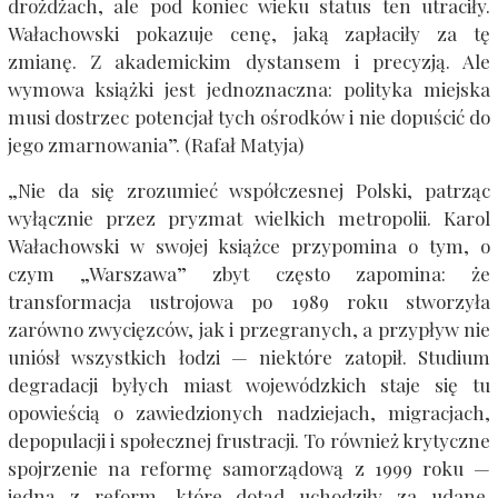
drożdżach, ale pod koniec wieku status ten utraciły.
Wałachowski pokazuje cenę, jaką zapłaciły za tę
zmianę. Z akademickim dystansem i precyzją. Ale
wymowa książki jest jednoznaczna: polityka miejska
musi dostrzec potencjał tych ośrodków i nie dopuścić do
jego zmarnowania”. (Rafał Matyja)
„Nie da się zrozumieć współczesnej Polski, patrząc
wyłącznie przez pryzmat wielkich metropolii. Karol
Wałachowski w swojej książce przypomina o tym, o
czym „Warszawa” zbyt często zapomina: że
transformacja ustrojowa po 1989 roku stworzyła
zarówno zwycięzców, jak i przegranych, a przypływ nie
uniósł wszystkich łodzi — niektóre zatopił. Studium
degradacji byłych miast wojewódzkich staje się tu
opowieścią o zawiedzionych nadziejach, migracjach,
depopulacji i społecznej frustracji. To również krytyczne
spojrzenie na reformę samorządową z 1999 roku —
jedną z reform, które dotąd uchodziły za udane.