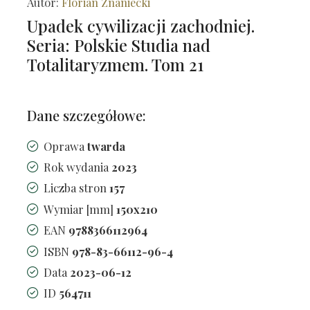
Autor:
Florian Znaniecki
Upadek cywilizacji zachodniej.
Seria: Polskie Studia nad
Totalitaryzmem. Tom 21
Dane szczegółowe:
Oprawa
twarda
Rok wydania
2023
Liczba stron
157
Wymiar [mm]
150x210
EAN
9788366112964
ISBN
978-83-66112-96-4
Data
2023-06-12
ID
564711