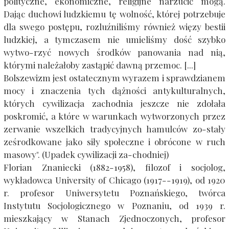
polityczne, ekonomiczne, religijne narzucić mogą.
Dając duchowi ludzkiemu tę wolność, której potrzebuje
dla swego postępu, rozluźniliśmy również więzy bestii
ludzkiej, a tymczasem nie umieliśmy dość szybko
wytwo-rzyć nowych środków panowania nad nią,
którymi należałoby zastąpić dawną przemoc. [...]
Bolszewizm jest ostatecznym wyrazem i sprawdzianem
mocy i znaczenia tych dążności antykulturalnych,
których cywilizacja zachodnia jeszcze nie zdołała
poskromić, a które w warunkach wytworzonych przez
zerwanie wszelkich tradycyjnych hamulców zo-stały
ześrodkowane jako siły społeczne i obrócone w ruch
masowy". (Upadek cywilizacji za-chodniej)
Florian Znaniecki (1882-1958), filozof i socjolog,
wykładowca University of Chicago (1917--1919), od 1920
r. profesor Uniwersytetu Poznańskiego, twórca
Instytutu Socjologicznego w Poznaniu, od 1939 r.
mieszkający w Stanach Zjednoczonych, profesor