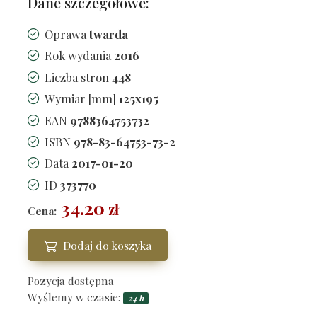
Dane szczegółowe:
Oprawa
twarda
Rok wydania
2016
Liczba stron
448
Wymiar [mm]
125x195
EAN
9788364753732
ISBN
978-83-64753-73-2
Data
2017-01-20
ID
373770
34.20
zł
Cena:
Dodaj do koszyka
Pozycja dostępna
Wyślemy w czasie:
24 h