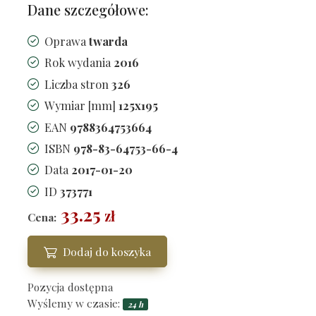
Dane szczegółowe:
Oprawa
twarda
Rok wydania
2016
Liczba stron
326
Wymiar [mm]
125x195
EAN
9788364753664
ISBN
978-83-64753-66-4
Data
2017-01-20
ID
373771
33.25
zł
Cena:
Dodaj do koszyka
Pozycja dostępna
Wyślemy w czasie:
24 h